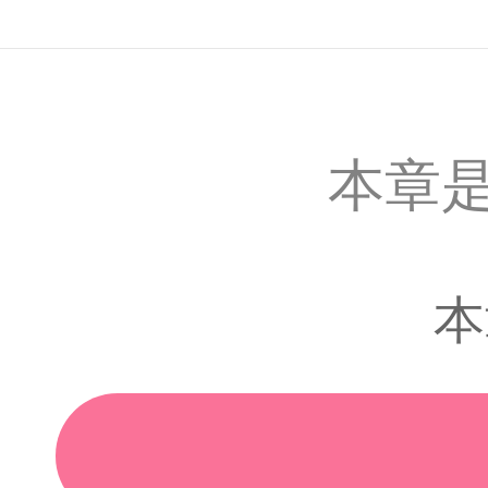
本章是
本