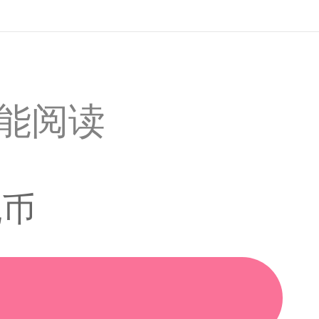
才能阅读
耽币