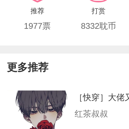
推荐
打赏
1977
票
8332
耽币
更多推荐
［快穿］大佬
红茶叔叔