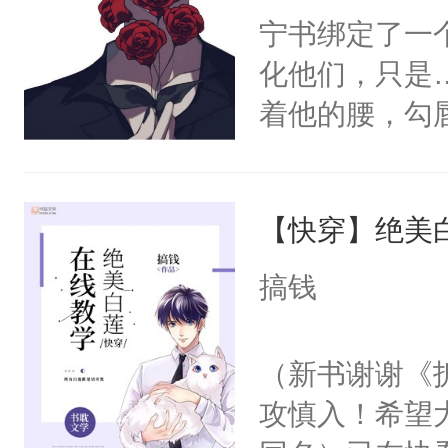
宁书绑定了一
化他们，只是
着他的腰，勾
角落，捏着他
尝尝。”当红
【快穿】绝美
来，给老公亲
用力——为你
搞钱
糖专业户，不
（新书谢谢《
攻慎入！希望