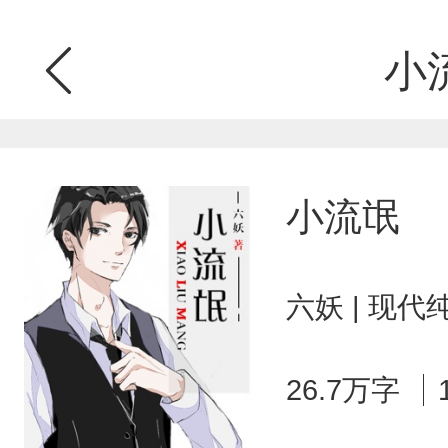
小
小流氓
六妖 | 现代
26.7万字