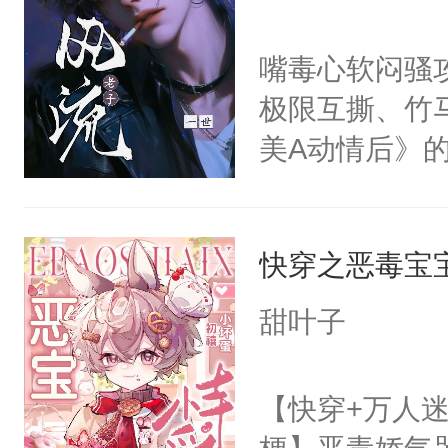
里不停念叨:"要
利的男人红了
嘴毒心软闷骚
着我的，对吗
极限互撕、竹
人熟人勿近。
美A动情后》
生，你要不要
介：林冥因为
好。”厉云霆
当，顺理成章
余思年却被他
快穿之恶毒宝
颜值的超模哥
着:“你、别…
不在向他释放
甜叶子
好？”厉云霆笑
恋的竹马萧焱
总是磨人心智
了名声响当的
【快穿+万人迷
屑一顾。「我的