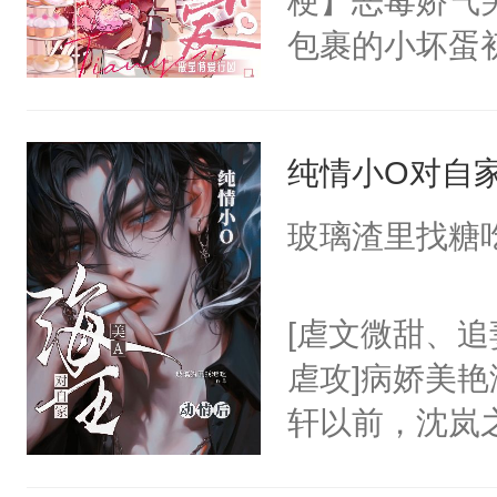
梗】恶毒娇气
的宣言。「那你
包裹的小坏蛋
清？」「天涯
人捧在手心伺候
不能在一棵树
人被自己惹得
路才是。」「而
纯情小O对自
别，娇气蛮横
让Alpha无
光。肯定还有
玻璃渣里找糖
O，不洗白。
个世界的积分
3.别因为1、
气人的是，大
[虐文微甜、
它这个两袖清
虐攻]病娇美艳
喊它系统哥哥
轩以前，沈岚
蛋系统...其
家，从没想过
这些是爱称，