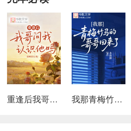
的大佬级人物
发芽，晏斯野
走他乡的白月
我侬，恩爱甜
怕……磨光了
的池家小少爷
斯野救病重的
了晏斯野的世
兮的工作服，
重逢后我哥问我认识他吗
我那青梅竹马的哥哥回来了
冷潮湿，臭烘
膀上几十公斤