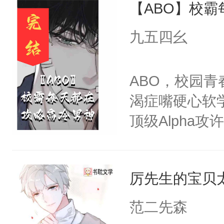
【ABO】校
面住了个大美
躁，一个顶俩
九五四幺
桓也发现了任
的是，对方癌
ABO，校园青
了，打算陪对
渴症嘴硬心软学
个月，三个月
顶级Alpha攻许
时候死？”貌
顾南松(A)—
美人攻VS西
星，转学到高
坟。加粗提醒
厉先生的宝贝
霸Alpha代利
的时候观看。
息素和易感期
范二先森
博：新年要暴
在某天闻到一