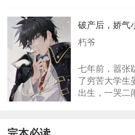
某天对局里碰
窝里横，褪去
个小菜鸟，顾
的“疯狗”！“
破产后，娇气
页。几天后，
把人圈在怀里
群，某天忽然
朽爷
大少这是暴露
顾悠哉眯着眼
气：“只对你
——“还是找个
七年前，嚣张
成锦吞药自尽
个乖的小傻子
了穷苦大学生
的同学，还有
友一点都不省
出生，一哭二
周璟记忆回来
个有分寸的人
段，最终赶跑
肠的父母，残
上，季回宿把
的正牌男朋友
弟，而他最后
了……顾悠哉
斯野已然是咳
完本必读
人陪他看尽千