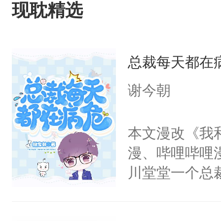
星燃，跟我回家
现耽精选
总裁每天都在
谢今朝
本文漫改《我
漫、哔哩哔哩
川堂堂一个总
病这一招。别
他理所应当地