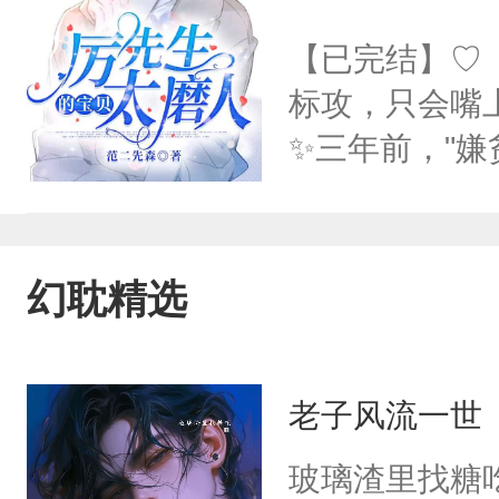
了？”Alph
【已完结】♡
己家的别墅，
标攻，只会嘴
的Alpha有
✨三年前，"
症患者小B也
手，远走异国
者跟着富二代
不料重逢时，
幻耽精选
片段①一次盛
子里。那人在
老子风流一世
缺氧，醒来后
生锈的铁盒，
玻璃渣里找糖