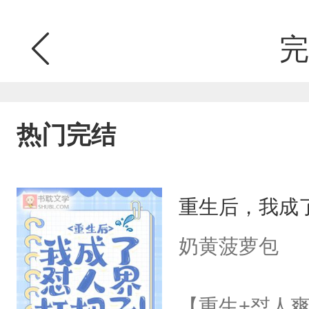
完
热门完结
重生后，我成
奶黄菠萝包
【重生+怼人