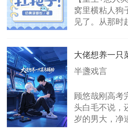
窝里横粘人狗
见了。从那时
天，十二年后
便面时被车撞
大佬想养一只
成锦。令人窒
学、压得人喘
半盞戏言
天怼地、睚眦
直接拍桌：“
顾悠哉刚高考
立他的同学，
头白毛不说，
脚！”面对装模
岁的男大，净
拨了两句——