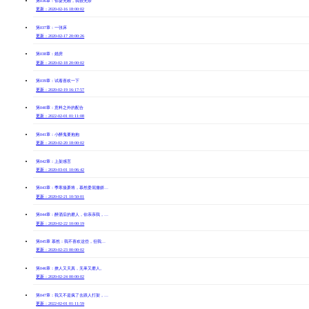
第036章：你耍无赖，我很无奈
更新：2020-02-16 18:00:02
第037章：一张床
更新：2020-02-17 20:00:26
第038章：婚房
更新：2020-02-18 20:00:02
第039章：试着喜欢一下
更新：2020-02-19 16:17:57
第040章：意料之外的配合
更新：2022-02-01 01:11:08
第041章：小醉鬼要抱抱
更新：2020-02-20 18:00:02
第042章：上架感言
更新：2020-03-01 10:06:42
第043章：季寒揍萧将，慕然委屈撒娇，我要你
更新：2020-02-21 10:50:01
第044章：醉酒后的磨人，你亲亲我，我就相信你没生气
更新：2020-02-22 10:00:19
第045章 慕然：我不喜欢这些，但我喜欢季寒
更新：2020-02-23 00:00:02
第046章：撩人又天真，无辜又磨人。
更新：2020-02-24 00:00:02
第047章：我又不是疯了去跟人打架，还不是因为喜欢你
更新：2022-02-01 01:11:59