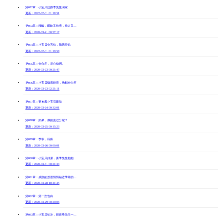
第072章：小宝贝想跟季先生回家
更新：2022-02-01 01:18:51
第073章：腰酸，暧昧又纯情，撩人又无辜
更新：2020-03-21 00:57:17
第074章：小宝贝会害怕，我陪着你
更新：2022-02-01 01:19:58
第075章：会心疼，是心动啊。
更新：2020-03-23 00:21:47
第076章：小宝贝磕着碰着，他都会心疼
更新：2020-03-23 02:21:11
第077章：要抱着小宝贝睡觉
更新：2020-03-24 00:32:01
第078章：如果，做的更过分呢？
更新：2020-03-25 00:15:23
第079章：季寒，我疼
更新：2020-03-26 00:00:01
第080章：小宝贝好累，要季先生抱抱
更新：2020-03-31 00:21:33
第081章：成熟的然崽悄悄钻进季寒的被窝
更新：2020-03-28 10:41:45
第082章：第一次告白
更新：2020-03-29 00:20:06
第083章：小宝贝怕冷，想跟季先生一起睡