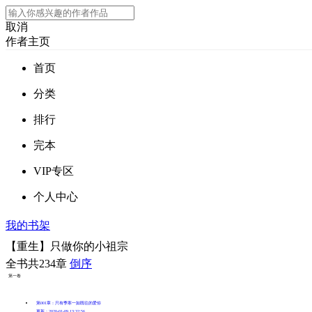
取消
作者主页
首页
分类
排行
完本
VIP专区
个人中心
我的书架
【重生】只做你的小祖宗
全书共234章
倒序
第一卷
第001章：只有季寒一如既往的爱你
更新：2020-01-09 13:32:56