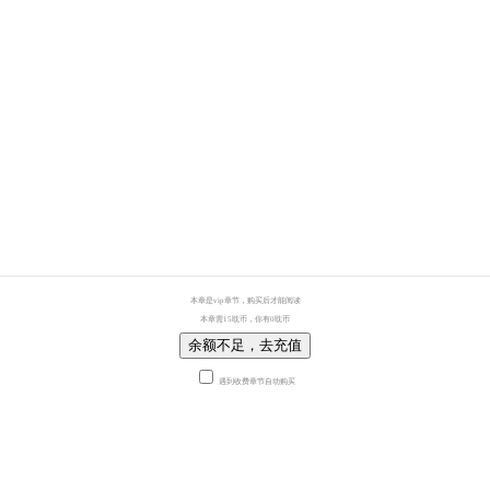
本章是vip章节，购买后才能阅读
本章需15耽币，你有0耽币
余额不足，去充值
遇到收费章节自动购买