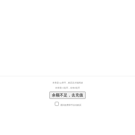
本章是vip章节，购买后才能阅读
本章需15耽币，你有0耽币
余额不足，去充值
遇到收费章节自动购买