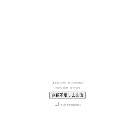
本章是vip章节，购买后才能阅读
本章需20耽币，你有0耽币
余额不足，去充值
遇到收费章节自动购买