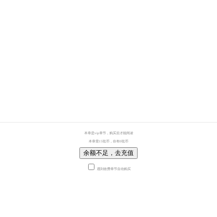
本章是vip章节，购买后才能阅读
本章需15耽币，你有0耽币
余额不足，去充值
遇到收费章节自动购买