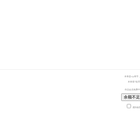
本章是vip章节
本章需7耽币
作品会员免费中
余额不足
遇到收