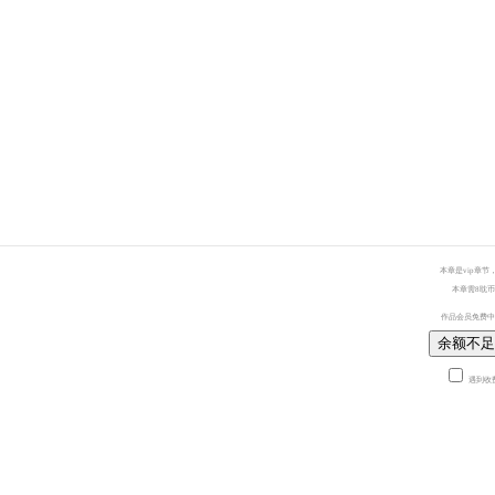
本章是vip章节
本章需8耽币
作品会员免费中
余额不足
遇到收