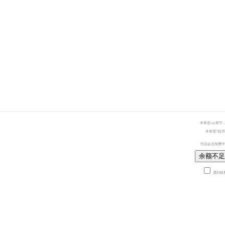
本章是vip章节
本章需7耽币
作品会员免费中
余额不足
遇到收