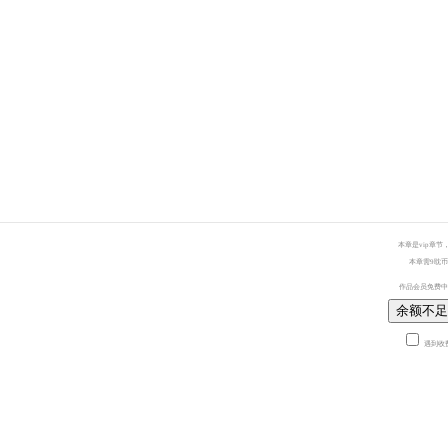
本章是vip章节
本章需9耽币
作品会员免费中
余额不足
遇到收