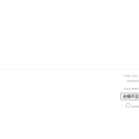
本章是vip章节
本章需6耽币
作品会员免费中
余额不足
遇到收