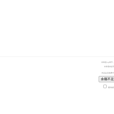
本章是vip章节
本章需8耽币
作品会员免费中
余额不足
遇到收