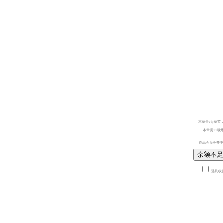
本章是vip章节
本章需11耽
作品会员免费中
余额不足
遇到收