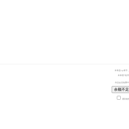
本章是vip章节
本章需7耽币
作品会员免费中
余额不足
遇到收