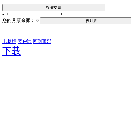
投催更票
-
+
您的月票余额：
0
投月票
电脑版
客户端
回到顶部
下载