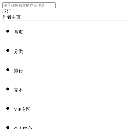
取消
作者主页
首页
分类
排行
完本
VIP专区
个人中心