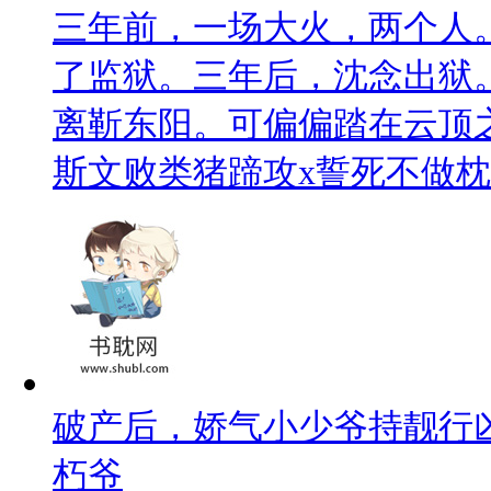
三年前，一场大火，两个人
了监狱。三年后，沈念出狱
离靳东阳。可偏偏踏在云顶
斯文败类猪蹄攻x誓死不做
破产后，娇气小少爷持靓行
朽爷