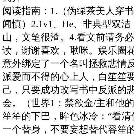
阅读指南：1.（伪绿茶美人穿
闻慎）2.1v1、He、非典型双
山，文笔很渣。4.看文前请务必
读，谢谢喜欢，啾咪。娱乐圈
意外绑定了一个名叫拯救悲情
派爱而不得的心上人，白笙笙
己，只要成功改写书中反派的
会。（世界1：禁欲金/主和他
笙笙的下巴，眸色冰冷：“看清
一个替身，不要妄想替代容笙的