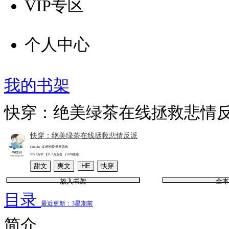
VIP专区
个人中心
我的书架
快穿：绝美绿茶在线拯救悲情
快穿：绝美绿茶在线拯救悲情反派
Fanlulu | 幻想纯爱/快穿系统
205.8万字
21.5万点击
1676收藏
甜文
爽文
HE
快穿
放入书架
全本
目录
最近更新：3星期前
简介