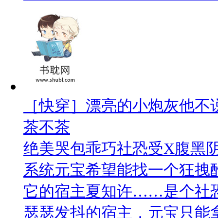
［快穿］漂亮的小炮灰他不
茶不茶
绝美哭包乖巧社恐受X腹黑阴
系统元宝希望能找一个狂拽
它的宿主夏知许……是个社
瑟瑟发抖的宿主，元宝只能