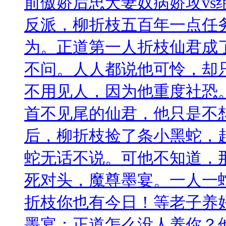
前傲娇后忠犬妻奴病娇攻vs
反派，柳折枝五百年一点任
为。正道第一人折枝仙君成
不问。人人都说他可怜，却
不用见人，因为他重度社恐
首不见尾的仙君，他只是不
后，柳折枝捡了条小黑蛇，
蛇无话不说。可他不知道，
死对头，魔尊墨宴。一人一
折枝你也有今日！等老子养
墨宴：正道怎么没人养你？