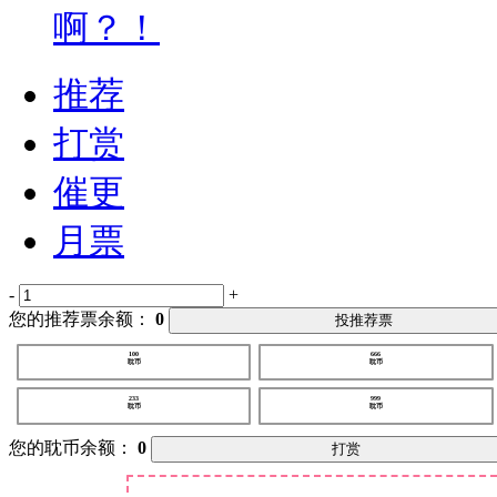
啊？！
推荐
打赏
催更
月票
-
+
您的推荐票余额：
0
投推荐票
100
666
耽币
耽币
233
999
耽币
耽币
您的耽币余额：
0
打赏