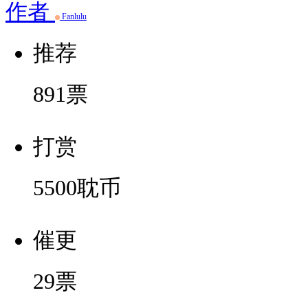
作者
Fanlulu
推荐
891
票
打赏
5500
耽币
催更
29
票