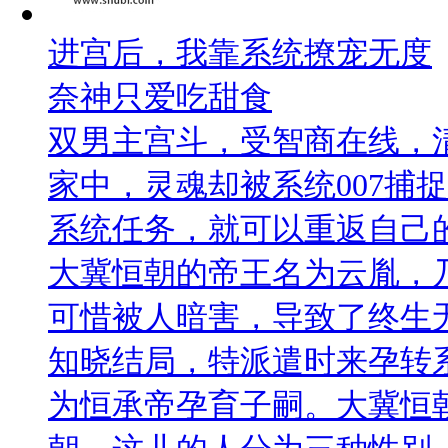
进宫后，我靠系统撩宠无度
奈神只爱吃甜食
双男主宫斗，受智商在线，
家中，灵魂却被系统007捕
系统任务，就可以重返自己
大冀恒朝的帝王名为云胤，
可惜被人暗害，导致了终生
知晓结局，特派遣时来孕转系
为恒承帝孕育子嗣。大冀恒