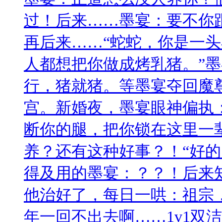
过！后来……墨宴：要不你
再后来……“蛇蛇，你是一
人都想把你做成烤乳猪。”
行，猪就猪。等墨宴夺回魔
宫。新婚夜，墨宴眼神偏执
断你的腿，把你锁在这里一
养？还有这种好事？！“好的
得及用的墨宴：？？！后来
他治好了，每日一哄：祖宗
年一回不出去啊……1v1双