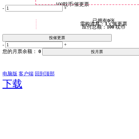
100
耽币/催更票
-
+
已拥有
0
张
需购道具：
1
x 催更票
应付总额：
100
耽币
投催更票
-
+
您的月票余额：
0
投月票
电脑版
客户端
回到顶部
下载