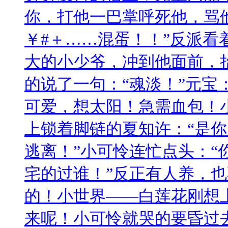
你，打他一巴掌呼死他，骂
￥#＋……混蛋！！”反派看
大的小少爷，冲到他面前，
的说了一句：“魂淡！”元宝：━
可爱，想太阳！急需血包！
上锁着脚链的夏知许：“是
逃离！”小可怜连忙点头：“
宅的过谁！”反正有人养，
的！小世界——白莲花刚想
来呢！小可怜就哭的要昏过