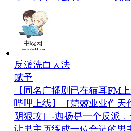
反派洗白大法
赋予
【同名广播剧已在猫耳FM
哔哩上线】［兢兢业业作天
阴狠攻］-迦扬是一个反派
让男主历练成一位合适的男