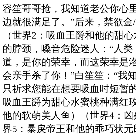
容笙哥哥抢，我知道老公你心
边就很满足了。”后来，禁欲金
（世界2：吸血王爵和他的甜心
的脖颈，嗓音危险迷人：“人类
道，是你的荣幸，而这荣幸是
会亲手杀了你！”白笙笙：“我
只祈求您能在想要吸血时短暂的
吸血王爵为甜心水蜜桃种满红玫
他的软萌美人鱼）（世界4：凶
界5：暴戾帝王和他的乖巧状元