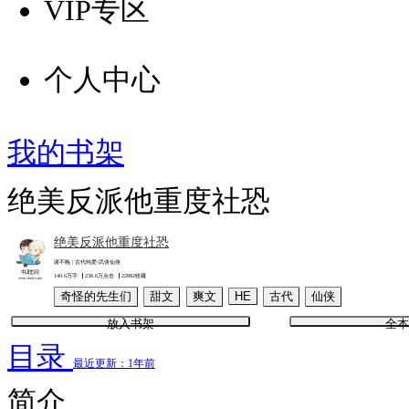
VIP专区
个人中心
我的书架
绝美反派他重度社恐
绝美反派他重度社恐
谢不晚 | 古代纯爱/武侠仙侠
140.6万字
238.6万点击
22882收藏
奇怪的先生们
甜文
爽文
HE
古代
仙侠
放入书架
全本
目录
最近更新：1年前
简介