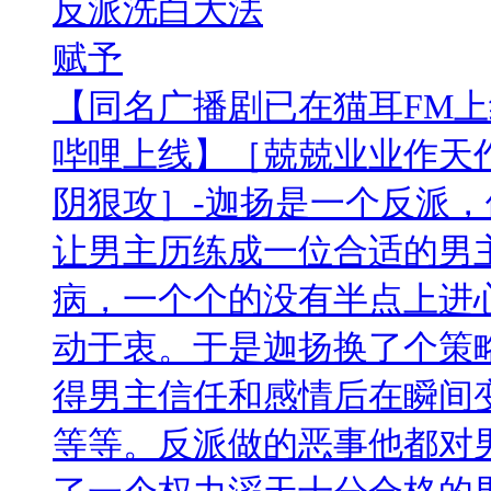
反派洗白大法
赋予
【同名广播剧已在猫耳FM
哔哩上线】［兢兢业业作天
阴狠攻］-迦扬是一个反派
让男主历练成一位合适的男
病，一个个的没有半点上进
动于衷。于是迦扬换了个策
得男主信任和感情后在瞬间
等等。反派做的恶事他都对