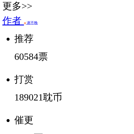
更多>>
作者
谢不晚
推荐
60584
票
打赏
189021
耽币
催更