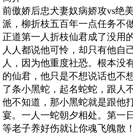
前傲娇后忠犬妻奴病娇攻vs绝
派，柳折枝五百年一点任务不
正道第一人折枝仙君成了没用
人人都说他可怜，却只有他自
人，因为他重度社恐。根本没
的仙君，他只是不想说话也不
了条小黑蛇，起名蛇蛇，跟人
他不知道，那小黑蛇就是跟他
宴。一人一蛇朝夕相处。第一
等老子养好伤就让你魂飞魄散