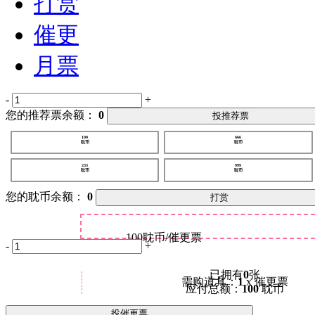
打赏
催更
月票
-
+
您的推荐票余额：
0
投推荐票
100
666
耽币
耽币
233
999
耽币
耽币
您的耽币余额：
0
打赏
100
耽币/催更票
-
+
已拥有
0
张
需购道具：
1
x 催更票
应付总额：
100
耽币
投催更票