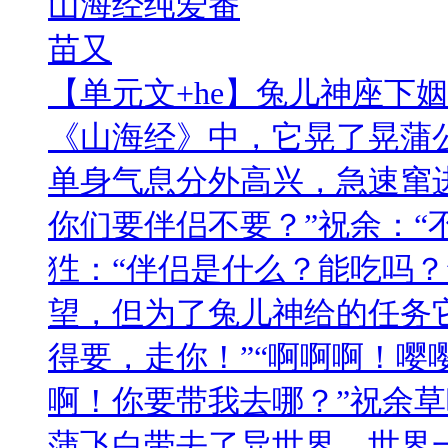
山海经纯爱番
苗又
【单元文+he】兔儿神座下
《山海经》中，它晃了晃蒲
单身气息分外高兴，急速窜
你们要伴侣不要？”祝余：“
狌：“伴侣是什么？能吃吗？
望，但为了兔儿神给的任务
得要，走你！”“啊啊啊！嘤
啊！你要带我去哪？”祝余
蒲飞白带去了异世界。世界