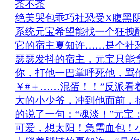
茶不茶
绝美哭包乖巧社恐受X腹黑阴
系统元宝希望能找一个狂拽
它的宿主夏知许……是个社
瑟瑟发抖的宿主，元宝只能
你，打他一巴掌呼死他，骂
￥#＋……混蛋！！”反派看
大的小少爷，冲到他面前，
的说了一句：“魂淡！”元宝：━
可爱，想太阳！急需血包！