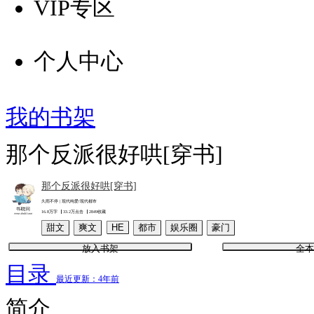
VIP专区
个人中心
我的书架
那个反派很好哄[穿书]
那个反派很好哄[穿书]
久雨不停 | 现代纯爱/现代都市
16.8万字
33.2万点击
2849收藏
甜文
爽文
HE
都市
娱乐圈
豪门
放入书架
全本
目录
最近更新：4年前
简介