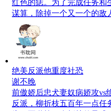
红色的痣。为了完成任务和
谋算，除掉一个又一个的敌
绝美反派他重度社恐
谢不晚
前傲娇后忠犬妻奴病娇攻vs
反派，柳折枝五百年一点任