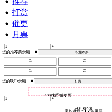
推荐
打赏
催更
月票
-
+
您的推荐票余额：
0
投推荐票
100
666
耽币
耽币
233
999
耽币
耽币
您的耽币余额：
0
打赏
100
耽币/催更票
-
+
已拥有
0
张
需购道具：
1
x 催更票