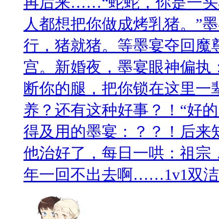
再后来……“蛇蛇，你是一
人都想把你做成烤乳猪。”
行，猪就猪。等墨宴夺回魔
宫。新婚夜，墨宴眼神偏执
断你的腿，把你锁在这里一
养？还有这种好事？！“好的
得及用的墨宴：？？！后来
他治好了，每日一哄：祖宗
年一回不出去啊……1v1双