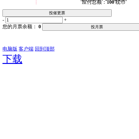
应付总额：
100
耽币
投催更票
-
+
您的月票余额：
0
投月票
电脑版
客户端
回到顶部
下载