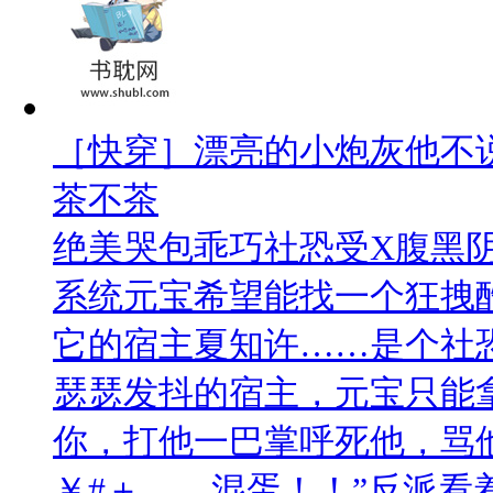
［快穿］漂亮的小炮灰他不
茶不茶
绝美哭包乖巧社恐受X腹黑阴
系统元宝希望能找一个狂拽
它的宿主夏知许……是个社
瑟瑟发抖的宿主，元宝只能
你，打他一巴掌呼死他，骂
￥#＋……混蛋！！”反派看