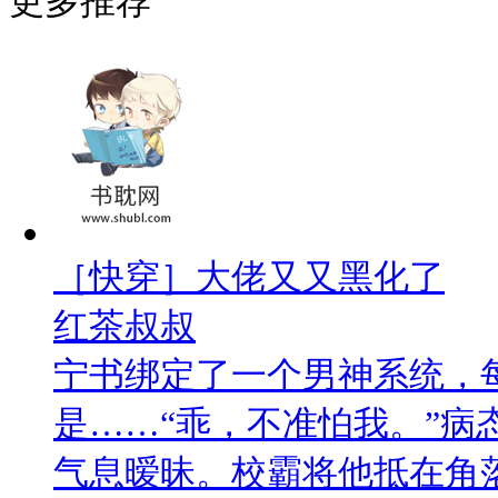
更多推荐
［快穿］大佬又又黑化了
红茶叔叔
宁书绑定了一个男神系统，
是……“乖，不准怕我。”病
气息暧昧。校霸将他抵在角