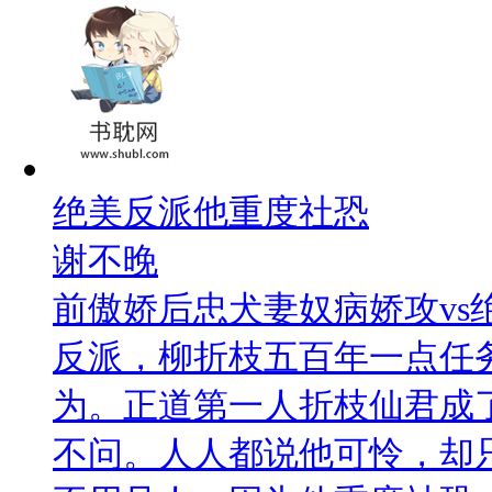
绝美反派他重度社恐
谢不晚
前傲娇后忠犬妻奴病娇攻vs
反派，柳折枝五百年一点任
为。正道第一人折枝仙君成
不问。人人都说他可怜，却