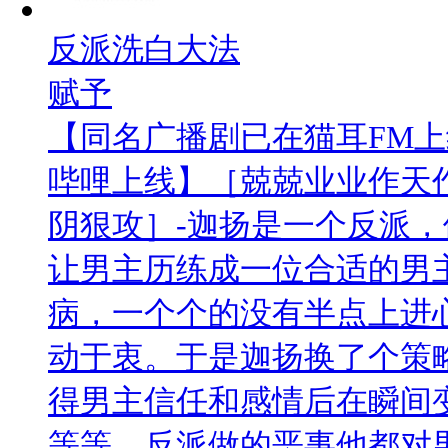
反派洗白大法
赋予
【同名广播剧已在猫耳FM
哔哩上线】［兢兢业业作天
阴狠攻］-迦扬是一个反派
让男主历练成一位合适的男
病，一个个的没有半点上进
动于衷。于是迦扬换了个策
得男主信任和感情后在瞬间
等等。反派做的恶事他都对