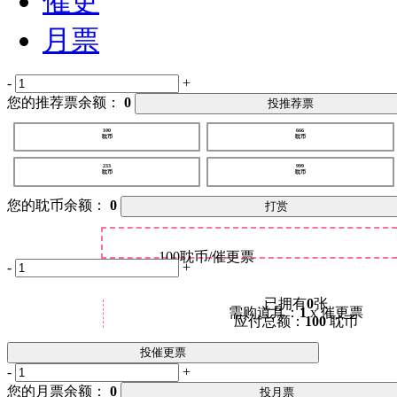
催更
月票
-
+
您的推荐票余额：
0
投推荐票
100
666
耽币
耽币
233
999
耽币
耽币
您的耽币余额：
0
打赏
100
耽币/催更票
-
+
已拥有
0
张
需购道具：
1
x 催更票
应付总额：
100
耽币
投催更票
-
+
您的月票余额：
0
投月票