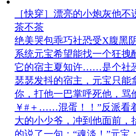
［快穿］漂亮的小炮灰他不
茶不茶
绝美哭包乖巧社恐受X腹黑阴
系统元宝希望能找一个狂拽
它的宿主夏知许……是个社
瑟瑟发抖的宿主，元宝只能
你，打他一巴掌呼死他，骂
￥#＋……混蛋！！”反派看
大的小少爷，冲到他面前，
的说了一句：“魂淡！”元宝：━