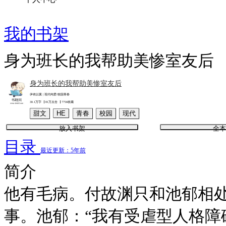
我的书架
身为班长的我帮助美惨室友后
身为班长的我帮助美惨室友后
伊依以翼 | 现代纯爱/校园青春
30.1万字
81万点击
7756收藏
甜文
HE
青春
校园
现代
放入书架
全本
目录
最近更新：5年前
简介
他有毛病。付故渊只和池郁相
事。池郁：“我有受虐型人格障