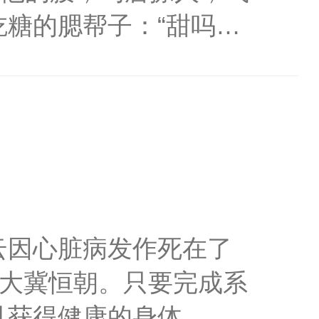
糖的腮帮子：“甜吗？
腰嗓音低沉道，“过来，
这么用力——为你疯
业户，不甜你顺着网线过
云因心脏病发作死在了
了大冀恒朝。只要完成系
且获得健康的身体。大