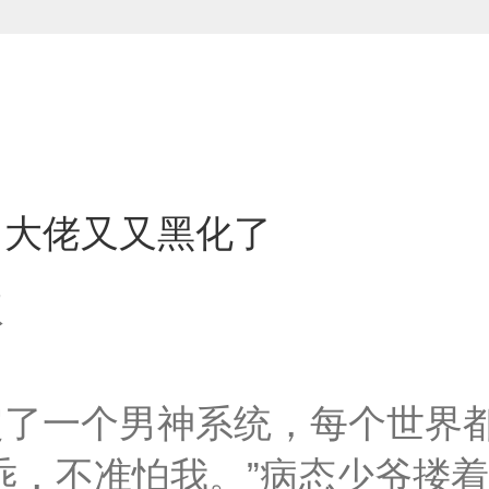
］大佬又又黑化了
叔
定了一个男神系统，每个世界
乖，不准怕我。”病态少爷搂