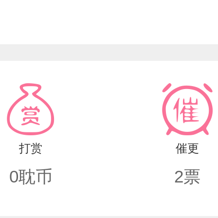
观测，逐渐生出了血肉，变成了属于“人”的
决堤。就在一切看似归于平静，悲剧却刚刚拉
向阮澜烛揭示了一个震撼的秘密：在未来的
尚可改写，悲劇不必重演。这一次，他们不
曜石的噩梦终成过往，而他们终于在晨光中，
打赏
催更
0
耽币
2
票