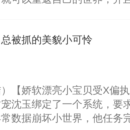
的帝王名为云胤，乃是一位为
暗害，导致了终生无嗣。大冀
】总被抓的美貌小可怜
特派遣时来孕转系统007带
育子嗣。大冀恒朝，一个从未
人分为三种性别。男人，女人
子相同，只是多了生育的能力
结）【娇软漂亮小宝贝受X偏
为了完成任务和生存，顾云不
甜宠沈玉绑定了一个系统，要
掉一个又一个的敌人，最终坐
异常数据崩坏小世界，他任务