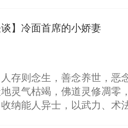
不太对劲……患有精神病的财
住他的腰，低声喃喃道：“别
怪谈】冷面首席的小娇妻
头在他的耳边落下一吻：“你
声音哗哗作响。美丽的海蛇一
的身上……是1v1，甜甜甜
哪个有灵感了就先写哈。微博
：人存则念生，善念养世，恶
时掉落福利章节。群2:74373
天地灵气枯竭，佛道灵修凋零
，收纳能人异士，以武力、术
世界分三性：男、女、从双（