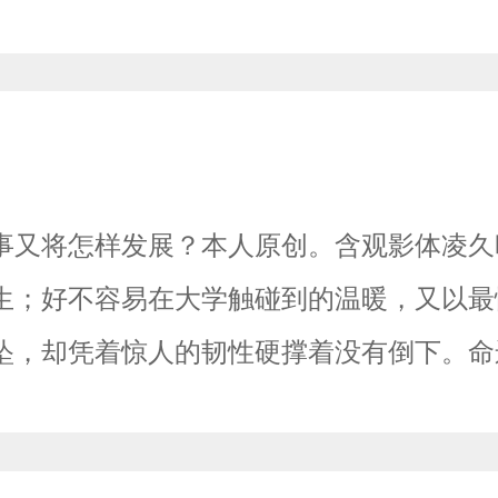
事又将怎样发展？本人原创。含观影体凌久
生；好不容易在大学触碰到的温暖，又以最
坠，却凭着惊人的韧性硬撑着没有倒下。命
在这里，他遇到了阮澜烛。那个看似温润如
序是寻找搭档，通关十二扇门，然后走向消