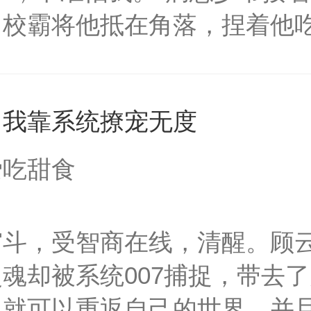
。校霸将他抵在角落，捏着他吃
尝尝。”当红影帝抱着他，弯
亲。”宁书带着哭腔：别…别亲
，我靠系统撩宠无度
为你立地成佛1v1，撒糖专
。
爱吃甜食
宫斗，受智商在线，清醒。顾
魂却被系统007捕捉，带去
，就可以重返自己的世界，并