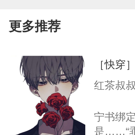
更多推荐
［快穿
红茶叔
宁书绑
是……“