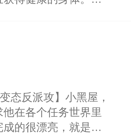
国为民的千古一帝，可
恒朝就此灭绝。主神知
顾云去到大冀恒朝，为恒
存在于历史上的王朝，
和哥儿，哥儿的身体结
，额头上多了一颗红色
执变态反派攻】小黑屋，
得不开始在后宫中谋
求他在各个任务世界里
上后位。
完成的很漂亮，就是过