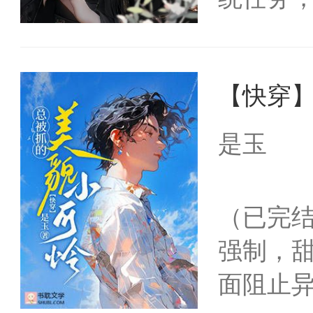
冀恒朝
惜被人
【快穿
晓结局，
承帝孕
是玉
这儿的
构与男
（已完
的痣。
强制，
算，除
面阻止