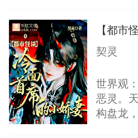
程有点
床上搂抱
【都市
近他，低
碰撞的
契灵
不止的他
序来，
世界观
上会不定
恶灵。
构盘龙
秩序。