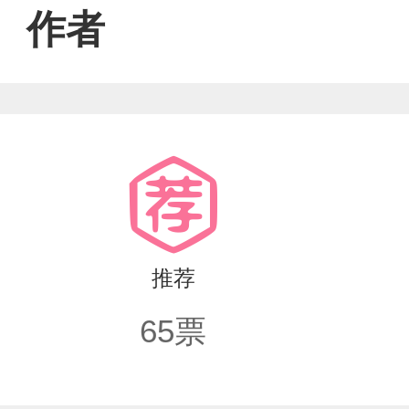
外。他对凌久时的感情，从最初的数据
作者
那份炽热，越是克制，爱意却越是汹涌
了死局。它不仅逆转了既定的命运，更
个世纪，只为给他留一个家。既然未来
的时代。当传说在“过门界”流传，黑
幸福。
推荐
65
票