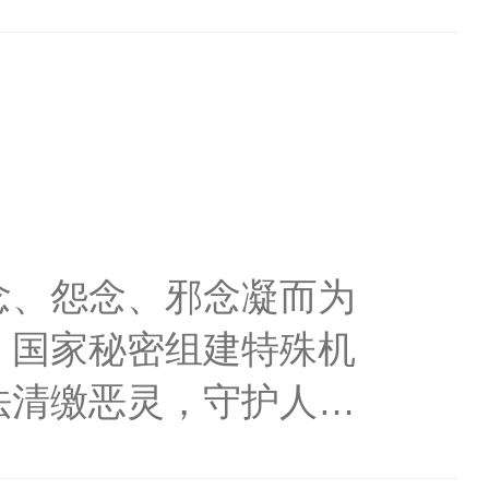
阀大佬，双眼通红，在
走。”当红的影帝弯腰凑
这样子真的很美。”金属
族的族长，缠绕在哭泣
。小世界不会按照简介顺
指名：名字是玉。微博
念、怨念、邪念凝而为
6969，回答问题可进
，国家秘密组建特殊机
法清缴恶灵，守护人间
外貌同男子，可孕育子