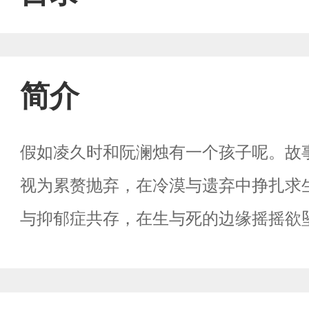
简介
假如凌久时和阮澜烛有一个孩子呢。故
视为累赘抛弃，在冷漠与遗弃中挣扎求
与抑郁症共存，在生与死的边缘摇摇欲
谲的门后世界，既是深渊，也是救赎。
程序。阮澜烛本无七情六欲，既定的程