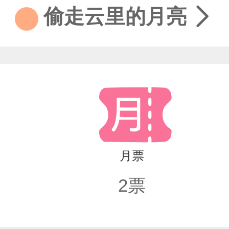
贪恋。他深知自己终将消散，不敢回应
偷走云里的月亮
开序幕之时，神秘的“天降空间”打破
漫长岁月里，凌久时曾独自守候了他半
仅要夺回彼此，更要亲手终结那个残酷
拥有了孩子、朋友，和触手可及的平凡
月票
2
票