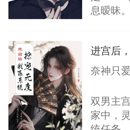
息暧昧
张嘴让我
给老公
进宫后
魔，也能
来打我
奈神只
双男主
家中，灵
统任务