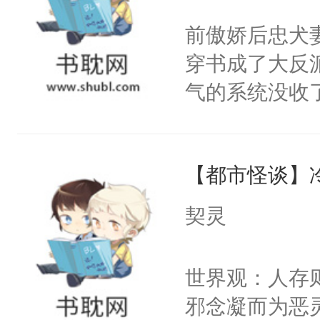
间变脸背叛他
不愧是大佬，
前傲娇后忠犬
的恶事他都对
悉，嗷？这不
穿书成了大反
一个权力滔天
可以先看仙帝
气的系统没收
右男主又报复
成了没用的废
个世界了。直
说他可怜，却
他说：【您需
【都市怪谈】
用见人，因为
年，存活下来
言神龙见首不
契灵
再说一遍。】
想见人。没有
世界苟活十年。
名蛇蛇，跟人
世界观：人存
不知道，那小
邪念凝而为恶