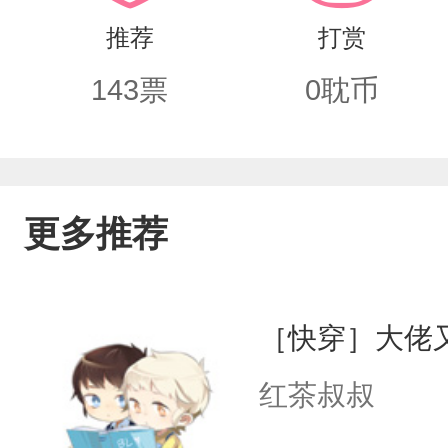
以，”陆辰拿着那枚三年前就刻好的戒指
推荐
打赏
不能。但心跳已经出卖了他。——“当一
143
票
0
耽币
你。”
更多推荐
［快穿］大佬
红茶叔叔