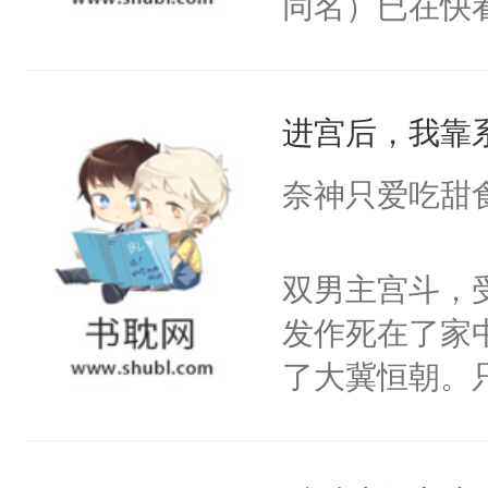
同名）已在快
叭！】1V1
统界里面有个
进宫后，我靠
成为所有白莲
I，他们决定
奈神只爱吃甜
学子，莫之阳
莲花可不止有
双男主宫斗，
点脑袋，看着
发作死在了家
常见问题一：
了大冀恒朝。
教科书版：“
己的世界，并
样。”莫之阳
王名为云胤，
母的微笑：“