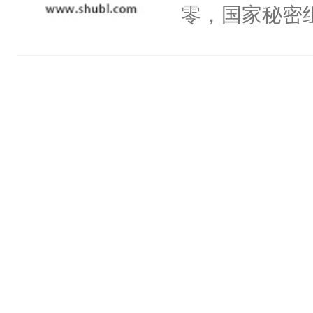
头，魔尊墨宴
零，国家秘密
宴：柳折枝你
士，以武力、
飞魄散！第二
界分三性：男
们竟然欺负你
子嗣）。盘龙
宴：要不你跟
孤独成性，被
来……“蛇蛇
貌美送花郎，
好，别人都想
嘴硬心软、宠
堂魔尊……行
他才发现：他的
位，当日就抢
氓，本体是全
神偏执：不许
来想逗逗人类
腿，把你锁在
到油盐不进。
有人养？还有