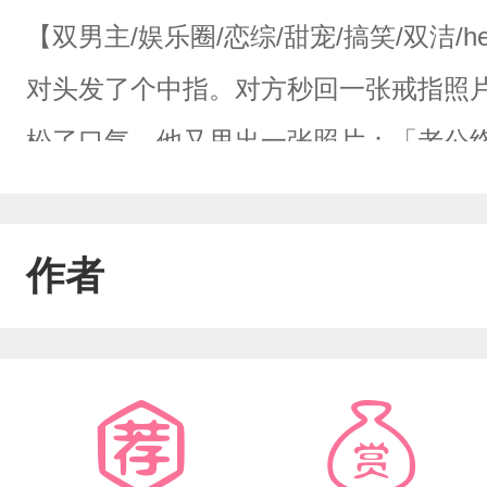
【双男主/娱乐圈/恋综/甜宠/搞笑/双洁
对头发了个中指。对方秒回一张戒指照
松了口气，他又甩出一张照片：「老公
燃，出道五年，被骂了三年花瓶。陆辰
两人在采访里互怼，在微博上阴阳怪气
作者
陆辰置顶谢燃的备注是「RR（我的燃
年来发的每一条消息。更没人知道——
栏杆上，亲完之后说的第一句话是：「
燃等了三年，陆辰骂了三年。直到那场直