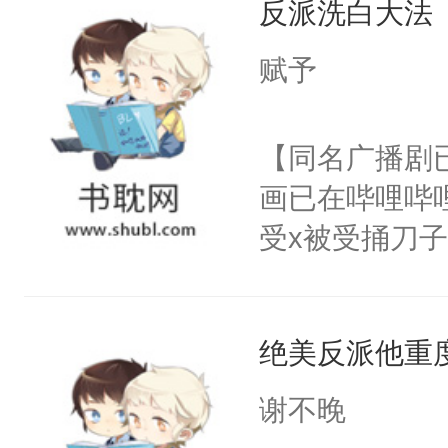
反派洗白大法
惜被人暗害，
留看着面前这
绝。主神知晓
赋予
人，突然醒悟
顾云去到大冀
问题二：废后
朝，一个从未
【同名广播剧
卫天还没亮，
为三种性别。
画已在哔哩哔
腰：“陛下，
构与男子相同
受x被受捅刀
不好了！”“那
了一颗红色的
派，他的任务
扣到怀里，安
得不开始在后
一位合适的男
顶替白莲花的
人，最终坐上
绝美反派他重
病，一个个的
小白莲：“嘤嘤
上了还是无动
胡说，我没碰
谢不晚
力跟男主称兄
这是你舅妈，快