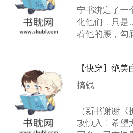
宁书绑定了一
化他们，只是
着他的腰，勾
角落，捏着他
尝尝。”当红
【快穿】绝美
来，给老公亲
用力——为你
搞钱
糖专业户，不
（新书谢谢《
攻慎入！希望