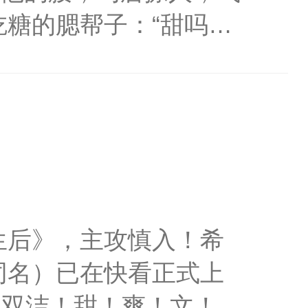
糖的腮帮子：“甜吗？
腰嗓音低沉道，“过来，
这么用力——为你疯
业户，不甜你顺着网线过
生后》，主攻慎入！希
同名）已在快看正式上
、双洁！甜！爽！文！白