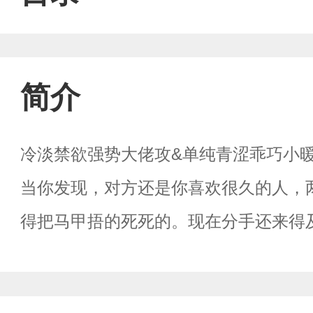
简介
冷淡禁欲强势大佬攻&单纯青涩乖巧小
当你发现，对方还是你喜欢很久的人，
得把马甲捂的死死的。现在分手还来得
咽出声：“别……”“还想分手吗？嗯？