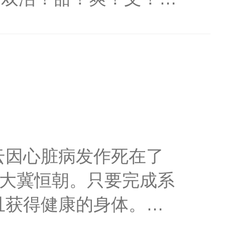
之阳。从无败绩，成为
KPI，他们决定请大佬
之阳微微扬起精致的下
，好好学！”芸芸学子狂
掏出笔记。常见问题
教科书版：“长留我没
云因心脏病发作死在了
躺在病床上，惨白着双
了大冀恒朝。只要完成系
原谅你的离去。”沈长留
且获得健康的身体。大
自己的人，突然醒