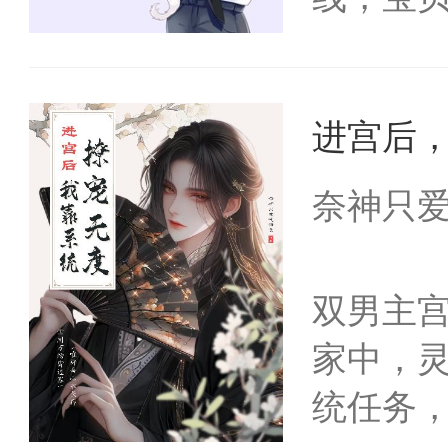
莲花系
所有白莲
进宫后
现场教
巴：“注
奈神只
点脑袋
一：影
双男主
事的，
家中，灵
唇却带着
统任务
看着面