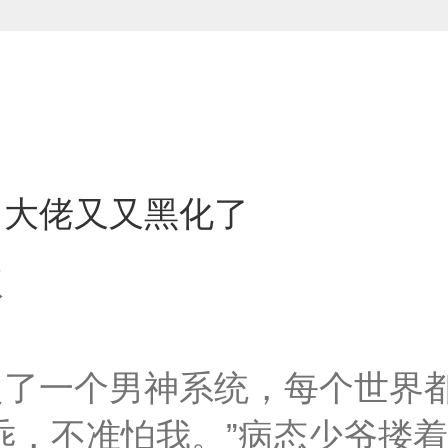
］大佬又又黑化了
叔
定了一个男神系统，每个世界
乖，不准怕我。”病态少爷搂