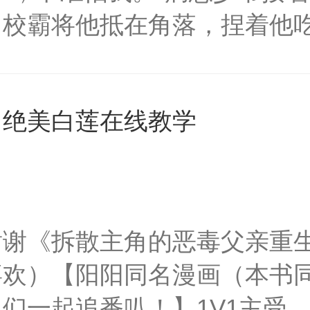
。校霸将他抵在角落，捏着他吃
尝尝。”当红影帝抱着他，弯
亲。”宁书带着哭腔：别…别亲
】绝美白莲在线教学
为你立地成佛1v1，撒糖专
。
谢谢《拆散主角的恶毒父亲重
喜欢）【阳阳同名漫画（本书
们一起追番叭！】1V1主受