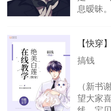
息暧昧
张嘴让我
给老公
【快穿
魔，也能
来打我
搞钱
（新书
望大家
线，宝贝