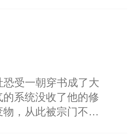
国为民的千古一帝，可
问题二：废后重生过来还
恒朝就此灭绝。主神知
匆匆想要爬下龙床，却
顾云去到大冀恒朝，为恒
被皇后娘娘发现我就不
存在于历史上的王朝，
着，又把人扣到怀里，安
和哥儿，哥儿的身体结
替白莲花的位置，陷害
，额头上多了一颗红色
嘤，我怀了你的孩
社恐受一朝穿书成了大
得不开始在后宫中谋
色批元帅：“你胡说什
气的系统没收了他的修
上后位。
学子们表示：果然不愧是
废物，从此被宗门不管
越熟悉，嗷？这不是我
己知道，他就喜欢这样