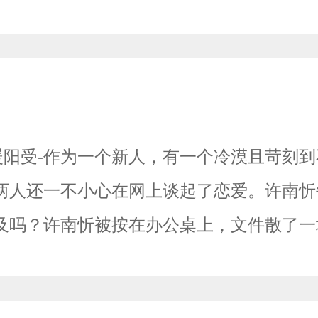
暖阳受-作为一个新人，有一个冷漠且苛刻
两人还一不小心在网上谈起了恋爱。许南忻
及吗？许南忻被按在办公桌上，文件散了一
”纪礼嗓音喑哑而冷淡，动作却丝毫不留情。“