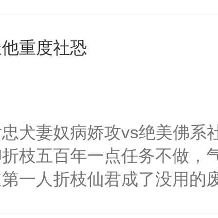
的帝王名为云胤，乃是一位为
，阳阳，我爱的是你！”常见
暗害，导致了终生无嗣。大冀
，怎么破？小侍卫天还没亮，
派他重度社恐
特派遣时来孕转系统007带
扣住腰：“陛下，天亮了，要是
育子嗣。大冀恒朝，一个从未
“那就废后吧。”大皇帝懒散
人分为三种性别。男人，女人
来。常见问题三：被心机婊顶
子相同，只是多了生育的能力
么破？可怜带球小白莲：“嘤嘤
忠犬妻奴病娇攻vs绝美佛系
为了完成任务和生存，顾云不
攻：“你胡说，我没碰你！”老
柳折枝五百年一点任务不做，
掉一个又一个的敌人，最终坐
你舅妈，快叫舅妈！”.....
道第一人折枝仙君成了没用的
但是为什么这个男主的脸越来
人人都说他可怜，却只有他自