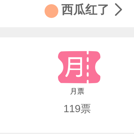
西瓜红了
月票
119
票