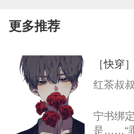
更多推荐
［快穿
红茶叔
宁书绑
是……“