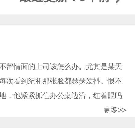
到不留情面的上司该怎么办。尤其是某天
每次看到纪礼那张脸都瑟瑟发抖。恨不
地，他紧紧抓住办公桌边沿，红着眼呜
更多>>
不…不分了，你别……”