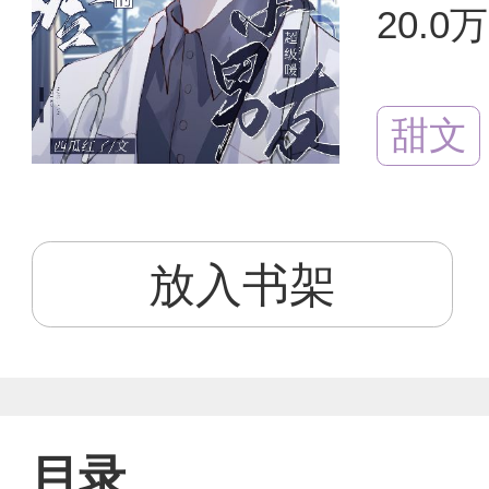
20.0
甜文
放入书架
目录