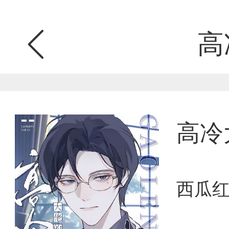
高
高冷
西瓜红