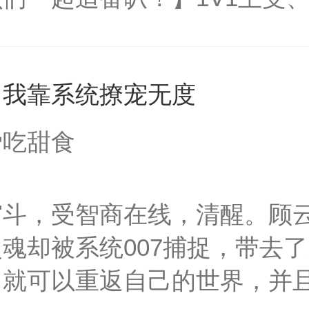
统界里面有个传说，那就是莫
花的偶像，为了提高白莲花的
，我靠系统撩宠无度
学。望着前面的芸芸学子，莫
意，白莲花可不止有一种形态
爱吃甜食
，看着他投身位面之中，开始
帝白月光突然回来怎么破？请看
宫斗，受智商在线，清醒。顾
你快去看看他怎么样。”莫之阳
魂却被系统007捕捉，带去
圣母的微笑：“我爱你，所以
，就可以重返自己的世界，并
前这个柔弱美丽，一心一意爱