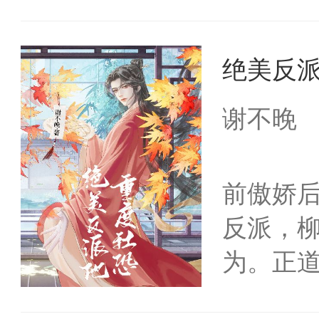
冀恒朝
悟：“不
惜被人
带系统
绝美反
晓结局，
被一把
承帝孕
谢不晚
好了！”
这儿的
稳睡起
构与男
致死怎
前傲娇后
的痣。
子！”渣
反派，
算，除
么？这是
为。正
大佬，
不问。