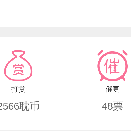
打赏
催更
2566
耽币
48
票