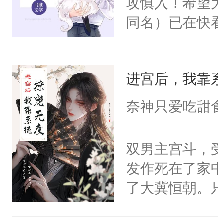
攻慎入！希望
同名）已在快
叭！】1V1
统界里面有个
进宫后，我靠
成为所有白莲
I，他们决定
奈神只爱吃甜
学子，莫之阳
莲花可不止有
双男主宫斗，
点脑袋，看着
发作死在了家
常见问题一：
了大冀恒朝。
教科书版：“
己的世界，并
样。”莫之阳