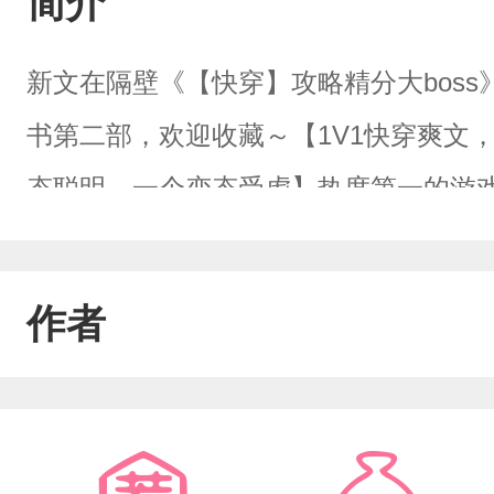
简介
新文在隔壁《【快穿】攻略精分大boss
书第二部，欢迎收藏～【1V1快穿爽文
态聪明，一个变态受虐】热度第一的游
八怪，有人说他是女的。突然有一天，青
腾了，而有人却穿上了马甲。妩媚：青山
作者
阖：？？影帝，你马甲掉了你知道吗？
种下了一整个王府的海棠花，后来百姓
早朝。只可惜善口技的是他们的摄政王