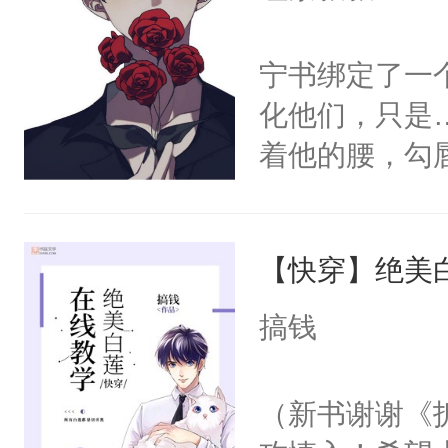
宁书绑定了一
化他们，只是
着他的腰，勾
角落，捏着他
尝尝。”当红
【快穿】绝美
来，给老公亲
用力——为你
搞钱
糖专业户，不
（新书谢谢《