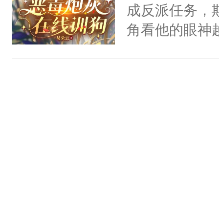
不知道，那小
成反派任务，
头，魔尊墨宴
角看他的眼神
宴：柳折枝你
只为了让小主
飞魄散！第二
为了给娇气小
们竟然欺负你
后，竟然是为
宴：要不你跟
拥住了日思夜
来……“蛇蛇
好，别人都想
堂魔尊……行
位，当日就抢
神偏执：不许
腿，把你锁在