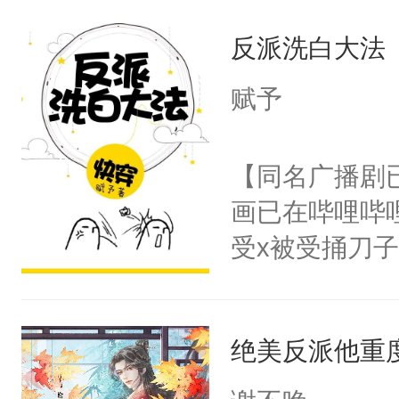
王名为云胤，
母的微笑：“
反派洗白大法
惜被人暗害，
留看着面前这
绝。主神知晓
赋予
人，突然醒悟
顾云去到大冀
问题二：废后
朝，一个从未
【同名广播剧
卫天还没亮，
为三种性别。
画已在哔哩哔
腰：“陛下，
构与男子相同
受x被受捅刀
不好了！”“那
了一颗红色的
派，他的任务
扣到怀里，安
得不开始在后
一位合适的男
顶替白莲花的
人，最终坐上
绝美反派他重
病，一个个的
小白莲：“嘤嘤
上了还是无动
胡说，我没碰