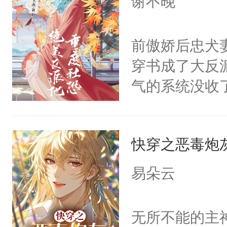
谢不晚
力跟男主称兄
这是你舅妈，快
间变脸背叛他
不愧是大佬，
前傲娇后忠犬
的恶事他都对
悉，嗷？这不
穿书成了大反
一个权力滔天
可以先看仙帝
气的系统没收
右男主又报复
成了没用的废
个世界了。直
说他可怜，却
他说：【您需
快穿之恶毒炮
用见人，因为
年，存活下来
言神龙见首不
易朵云
再说一遍。】
想见人。没有
世界苟活十年。
名蛇蛇，跟人
无所不能的主