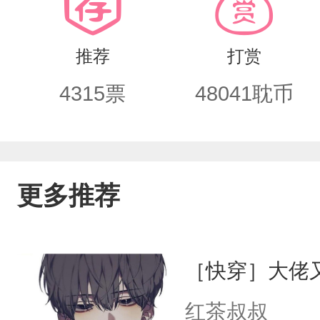
琴的目盲音乐家，纠结之下还放下了指
尊解衣袍，但求芙蓉帐里暖春晓。“你配
推荐
打赏
师尊，我不配解您衣袍，却能解自己战甲
4315
票
48041
耽币
前，宛如奴仆。……系统表示：我们家
我该不该告诉他祖神的阴谋呢？！好纠结
个人，而且第一个位面到最后才会揭晓
更多推荐
［快穿］大佬
红茶叔叔